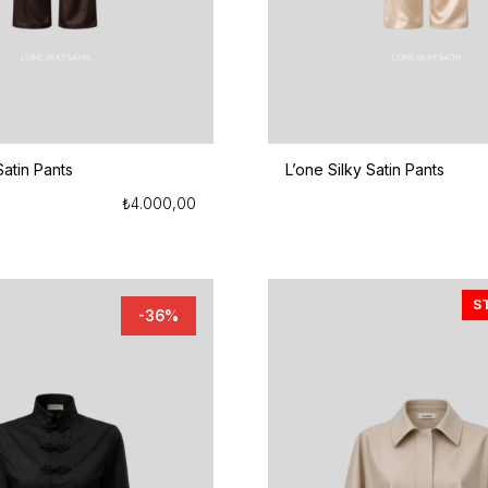
Satin Pants
L’one Silky Satin Pants
₺
4.000,00
S
-36%