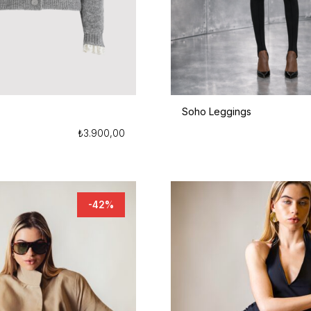
Soho Leggings
₺
3.900,00
-42%