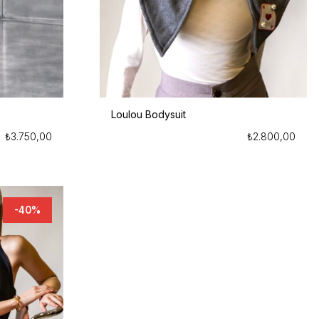
Loulou Bodysuit
₺
3.750,00
₺
2.800,00
-40%