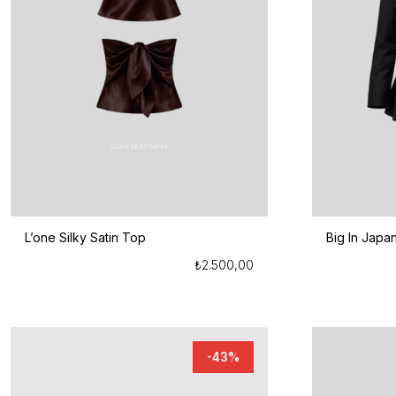
L’one Silky Satin Top
Big In Japa
₺
2.500,00
-43%