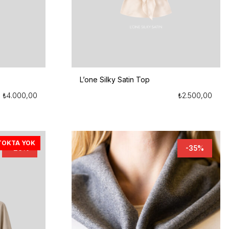
L’one Silky Satin Top
₺
4.000,00
₺
2.500,00
TOKTA YOK
-29%
-35%