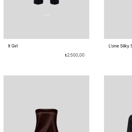
It Girl
L’one Silky 
₺
2.500,00