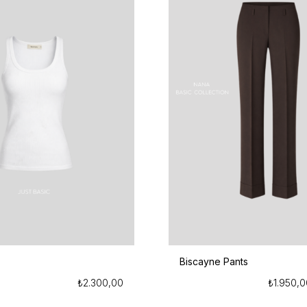
Biscayne Pants
₺
2.300,00
₺
1.950,