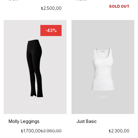
SOLD OUT
₺
2.500,00
-43%
Molly Leggings
Just Basic
₺
1.700,00
₺
2.980,00
₺
2.300,00
Orijinal
Şu