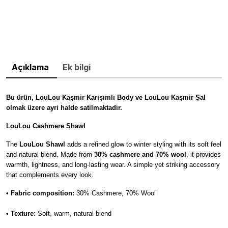
Açıklama
Ek bilgi
Bu ürün, LouLou Kaşmir Karışımlı Body ve LouLou Kaşmir Şal
olmak üzere ayri halde
satilmaktadir.
LouLou Cashmere Shawl
The
LouLou Shawl
adds a refined glow to winter styling with its soft feel
and natural blend. Made from
30% cashmere and 70% wool
, it provides
warmth, lightness, and long-lasting wear. A simple yet striking accessory
that complements every look.
•
Fabric composition:
30% Cashmere, 70% Wool
•
Texture:
Soft, warm, natural blend