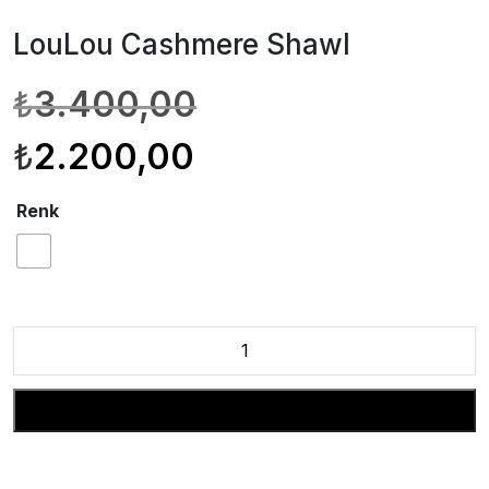
LouLou Cashmere Shawl
Orijinal
Şu
₺
3.400,00
fiyat:
andaki
₺3.400,00.
fiyat:
₺
2.200,00
₺2.200,00.
Renk
LouLou
Cashmere
Shawl
Sepete Ekle
adet