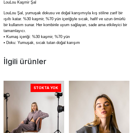
LouLou Kaşmir Şal
LouLou Şal, yumuşak dokusu ve doğal karışımıyla kış stiline zarif bir
ışıltı katar. %30 kaşmir, %70 yün içeriğiyle sıcak, hafif ve uzun ömürlü
bir kullanım sunar. Her kombinle uyum sağlayan, sade ama etkileyici bir
tamamlayıcı.
• Kumaş içeriği: %30 kaşmir, %70 yün
• Doku: Yumuşak, sıcak tutan doğal karışım
İlgili ürünler
STOKTA YOK