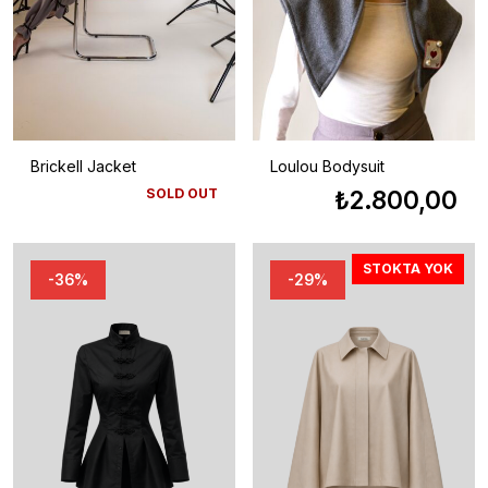
Brickell Jacket
Loulou Bodysuit
SOLD OUT
₺
2.800,00
STOKTA YOK
-36%
-29%