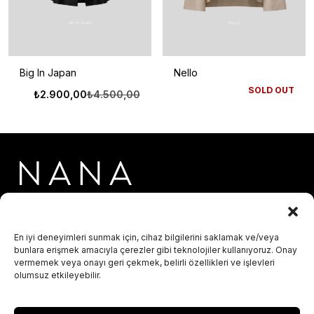
Big In Japan
Nello
Orijinal
Şu
SOLD OUT
₺
2.900,00
₺
4.500,00
fiyat:
andaki
₺4.500,00.
fiyat:
₺2.900,00.
En iyi deneyimleri sunmak için, cihaz bilgilerini saklamak ve/veya
info@hellonana.co
bunlara erişmek amacıyla çerezler gibi teknolojiler kullanıyoruz. Onay
vermemek veya onayı geri çekmek, belirli özellikleri ve işlevleri
olumsuz etkileyebilir.
Kurumsal